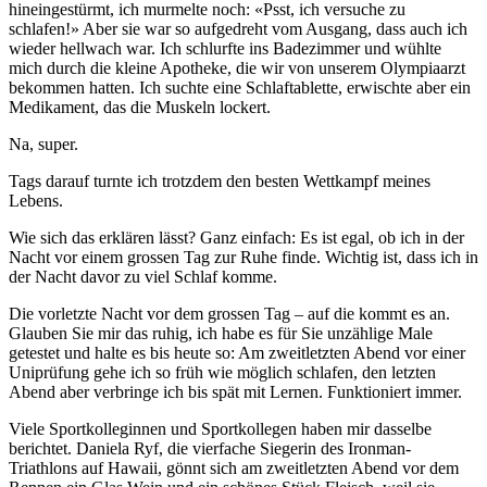
hineingestürmt, ich murmelte noch: «Psst, ich versuche zu
schlafen!» Aber sie war so aufgedreht vom Ausgang, dass auch ich
wieder hellwach war. Ich schlurfte ins Badezimmer und wühlte
mich durch die kleine Apotheke, die wir von unserem Olympiaarzt
bekommen hatten. Ich suchte eine Schlaftablette, erwischte aber ein
Medikament, das die Muskeln lockert.
Na, super.
Tags darauf turnte ich trotzdem den besten Wettkampf meines
Lebens.
Wie sich das erklären lässt? Ganz einfach: Es ist egal, ob ich in der
Nacht vor einem grossen Tag zur Ruhe finde. Wichtig ist, dass ich in
der Nacht davor zu viel Schlaf komme.
Die vorletzte Nacht vor dem grossen Tag – auf die kommt es an.
Glauben Sie mir das ruhig, ich habe es für Sie unzählige Male
getestet und halte es bis heute so: Am zweitletzten Abend vor einer
Uniprüfung gehe ich so früh wie möglich schlafen, den letzten
Abend aber verbringe ich bis spät mit Lernen. Funktioniert immer.
Viele Sportkolleginnen und Sportkollegen haben mir dasselbe
berichtet. Daniela Ryf, die vierfache Siegerin des Ironman-
Triathlons auf Hawaii, gönnt sich am zweitletzten Abend vor dem