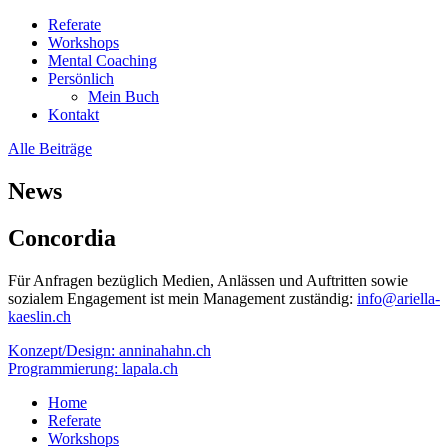
Referate
Workshops
Mental Coaching
Persönlich
Mein Buch
Kontakt
Alle Beiträge
News
Concordia
Für Anfragen bezüglich Medien, Anlässen und Auftritten sowie
sozialem Engagement ist mein Management zuständig:
info@ariella-
kaeslin.ch
Konzept/Design: anninahahn.ch
Programmierung: lapala.ch
Home
Referate
Workshops