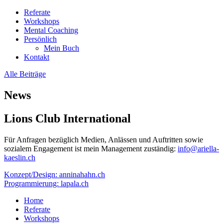
Referate
Workshops
Mental Coaching
Persönlich
Mein Buch
Kontakt
Alle Beiträge
News
Lions Club International
Für Anfragen bezüglich Medien, Anlässen und Auftritten sowie
sozialem Engagement ist mein Management zuständig:
info@ariella-
kaeslin.ch
Konzept/Design: anninahahn.ch
Programmierung: lapala.ch
Home
Referate
Workshops