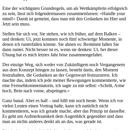
Eine der wichtigsten Grundregeln, um als Wettkämpferin erfolgreich
zu sein, lässt sich folgendermassen zusammenfassen: «Handle your
mind!» Damit ist gemeint, dass man mit den Gedanken im Hier und
Jetzt sein muss.
Stellen Sie sich vor, Sie stehen, wie ich früher, auf dem Balken –
und denken: Ui, jetzt kommen noch fünf schwierige Momente, in
denen ich runterfallen könnte. Sie ahnen es: Bestimmt fallen Sie
dann runter. Nicht besser ist es, wenn sie denken: Ui, bei dieser
Übung hat es mich letztes Jahr böse zusammengefaltet.
Der einzige Weg, sich weder von Zukünftigem noch Vergangenem
aus dem Konzept bringen zu lassen, besteht darin, den Moment
festzuhalten, die Gedanken an der Gegenwart festzuzurren. Ich
machte das, indem ich jede meiner Bewegungen kommentierte, wie
eine Fernsehkommentatorin, ich sagte zu mir selbst: «Schritt, Arme
hoch, Bein nach vorne, abspringen.»
Ganz banal. Aber es half – und hilft mir noch heute. Wenn ich vor
vielen Leuten einen Vortrag halte, kann ich natürlich nicht
kommentieren, was ich gerade mache, aber das Prinzip ist dasselbe.
Es geht um Aufmerksamkeit dem Augenblick gegenüber und dass
man an nichts anderes denkt als an das, was gerade ist.