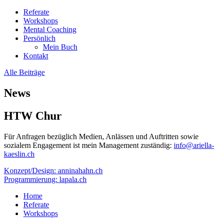
Referate
Workshops
Mental Coaching
Persönlich
Mein Buch
Kontakt
Alle Beiträge
News
HTW Chur
Für Anfragen bezüglich Medien, Anlässen und Auftritten sowie
sozialem Engagement ist mein Management zuständig:
info@ariella-
kaeslin.ch
Konzept/Design: anninahahn.ch
Programmierung: lapala.ch
Home
Referate
Workshops