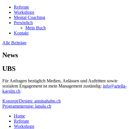
Referate
Workshops
Mental Coaching
Persönlich
Mein Buch
Kontakt
Alle Beiträge
News
UBS
Für Anfragen bezüglich Medien, Anlässen und Auftritten sowie
sozialem Engagement ist mein Management zuständig:
info@ariella-
kaeslin.ch
Konzept/Design: anninahahn.ch
Programmierung: lapala.ch
Home
Referate
Workshops